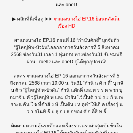
และ oneD
▶ คลิกที่นี่เพื่อดู ➤➤
ผาแดงนางไอ่ EP.16 ย้อนหลังเต็ม
เรื่อง HD
ผาแดงนางไอ่ EP.16 ตอนที่ 16 “กำนันศักดิ์” บุกจับตัว
“ผู้ใหญ่ทัพ-บัวผัน”.ออกอากาศวันอังคารที่ 5 สิงหาคม
2568 ช่องวัน31 เวลา 1 ทุ่มตรง ทางช่องวัน31 รับชมฟรี
ผ่าน TrueID และ oneD ดูได้ทุกอุปกรณ์!
ละคร ผาแดงนางไอ่ EP 16 ออกอากาศวันอังคารที่ 5
สิงหาคม 2568 เวลา 19.00 น. วัน31 “กำนั น ศั ก ดิ์” บุ กจั
บ ตั ว “ผู้ใหญ่ทั พ-บัวผัน” กำนั นศักดิ์ และพ ร ร ค พวก บุ
กมาจั บ ตั วผู้ใหญ่ทั พ และ บัวผัน ไว้เป็นตั ว ป ร ะ กั น เพ
ราะแ ค้น ใ จ ที่คำสิ ง ห์ เป็นต้น เ ห ตุทำให้เกิ ด เรื่องวุ่ น
ว า ยในพิ ธี ป ลุ ก เ ส กของ ศั ก ดิ์สิ ท ธิ์
ติดตามความลุ้นระทึกและเรื่องราวดราม่าสุดเข้มข้นใน
ผาแดงนางไอ่ EP.16 ได้ทุกวันจันทร์-พฤหัสบดี เวลา