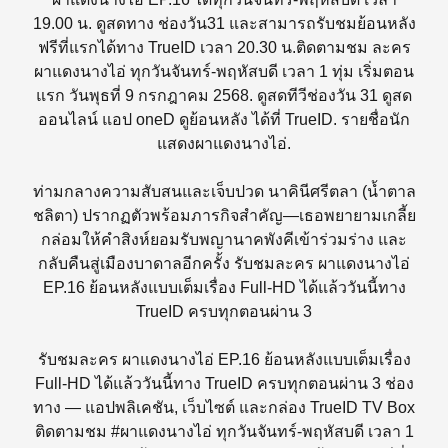
19.00 น. ดูสดทาง ช่องวัน31 และสามารถรับชมย้อนหลัง
ฟรีที่แรกได้ทาง TrueID เวลา 20.30 น.ติดตามชม ละคร
ผาแดงนางไอ่ ทุกวันจันทร์-พฤหัสบดี เวลา 1 ทุ่ม เริ่มตอน
แรก วันพุธที่ 9 กรกฎาคม 2568. ดูสดทีวีช่องวัน 31 ดูสด
ออนไลน์ แอป oneD ดูย้อนหลัง ได้ที่ TrueID. รายชื่อนัก
แสดงผาแดงนางไอ่.
ท่ามกลางความสับสนและเจ็บปวด นาคินีศรีตลา (น้ำตาล
ชลิตา) ปรากฏตัวพร้อมภารกิจสำคัญ—เธอพยายามเกลี้ย
กล่อมให้คำสิงห์ยอมรับพญานาคพังคีเข้าร่วมร่าง และ
กลับคืนสู่เมืองบาดาลอีกครั้ง รับชมละคร ผาแดงนางไอ่
EP.16 ย้อนหลังแบบเต็มเรื่อง Full-HD ได้แล้ววันนี้ทาง
TrueID ครบทุกตอนผ่าน 3
รับชมละคร ผาแดงนางไอ่ EP.16 ย้อนหลังแบบเต็มเรื่อง
Full-HD ได้แล้ววันนี้ทาง TrueID ครบทุกตอนผ่าน 3 ช่อง
ทาง — แอปพลิเคชัน, เว็บไซต์ และกล่อง TrueID TV Box
ติดตามชม #ผาแดงนางไอ่ ทุกวันจันทร์-พฤหัสบดี เวลา 1